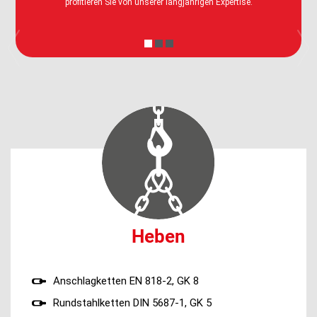
profitieren Sie von unserer langjährigen Expertise.
Previous
N
Heben
Anschlagketten EN 818-2, GK 8
Rundstahlketten DIN 5687-1, GK 5