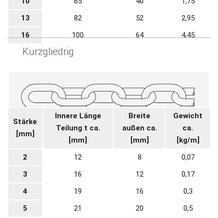
10
65
40
1,75
13
82
52
2,95
16
100
64
4,45
Kurzgliedrig
Innere Länge
Breite
Gewicht
Stärke
Teilung t ca.
außen ca.
ca.
[mm]
[mm]
[mm]
[kg/m]
2
12
8
0,07
3
16
12
0,17
4
19
16
0,3
5
21
20
0,5